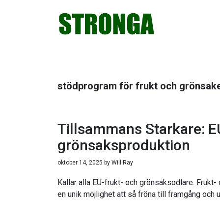
Hoppa
Hoppa
Hoppa
Hoppa
till
till
till
till
huvudnavigering
huvudinnehåll
det
sidfot
primära
sidofältet
stödprogram för frukt och grönsak
Tillsammans Starkare: EU
grönsaksproduktion
oktober 14, 2025
by
Will Ray
Kallar alla EU-frukt- och grönsaksodlare. Frukt
en unik möjlighet att så fröna till framgång och u