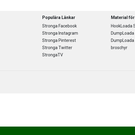
Populära Länkar
Material fö
Stronga Facebook
HookLoada S
Stronga Instagram
DumpLoada 
Stronga Pinterest
DumpLoada H
Stronga Twitter
broschyr
StrongaTV