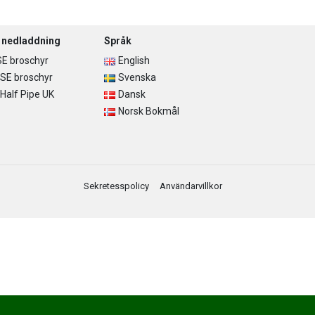
r nedladdning
Språk
E broschyr
English
SE broschyr
Svenska
alf Pipe UK
Dansk
Norsk Bokmål
Sekretesspolicy
Användarvillkor