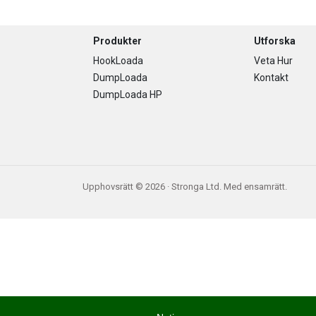
Footer
Produkter
Utforska
HookLoada
Veta Hur
DumpLoada
Kontakt
DumpLoada HP
Upphovsrätt © 2026 · Stronga Ltd. Med ensamrätt.