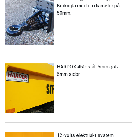
Krokögla med en diameter på
50mm.
HARDOX 450-stål. 6mm golv.
6mm sidor.
12-volts elektriskt system.