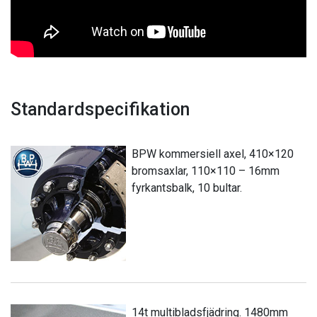
Standardspecifikation
BPW kommersiell axel, 410×120
bromsaxlar, 110×110 – 16mm
fyrkantsbalk, 10 bultar.
14t multibladsfjädring. 1480mm