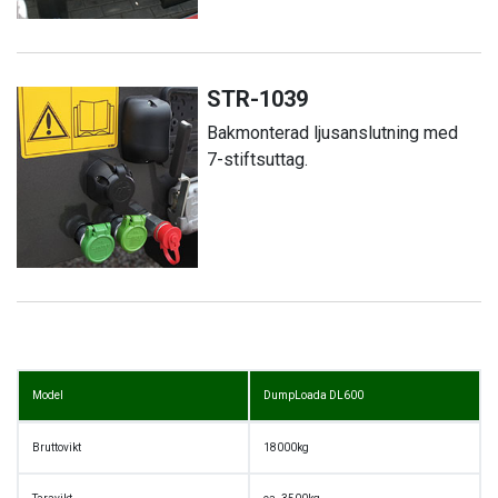
STR-1039
Bakmonterad ljusanslutning med
7-stiftsuttag.
Model
DumpLoada DL600
Bruttovikt
18000kg