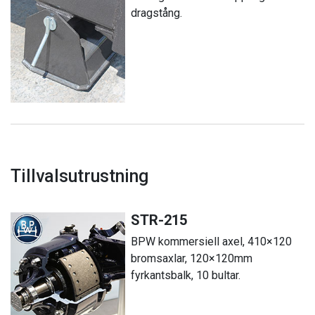
dragstång.
Tillvalsutrustning
STR-215
BPW kommersiell axel, 410×120
bromsaxlar, 120×120mm
fyrkantsbalk, 10 bultar.