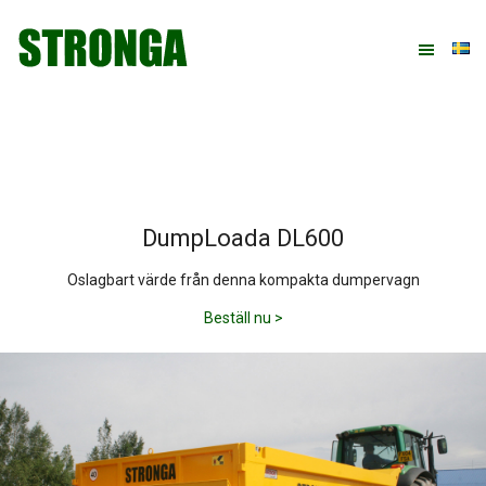
Hoppa
Hoppa
Hoppa
till
till
till
huvudnavigering
huvudinnehåll
sidfot
DumpLoada DL600
Oslagbart värde från denna kompakta dumpervagn
Beställ nu >