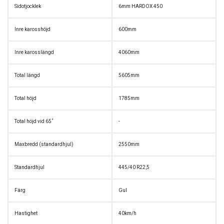
Sidotjocklek
6mm HARDOX 450
Inre karosshöjd
600mm
Inre karosslängd
4060mm
Total längd
5605mm
Total höjd
1785mm
Total höjd vid 65˚
-
Maxbredd (standardhjul)
2550mm
Standardhjul
445/40 R22,5
Färg
Gul
Hastighet
40km/h