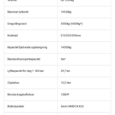
Taravikt
ca. 3500kg
Maximal nyttovikt
14500kg
Dragstångslast
3000kg (4000kg*)
Krokhöjd
510-550-590mm
Kapacitet fjädrande upphängning
14000kg
Standardtransportkapacitet
6m³
Lyftkapacitet för steg 1: 180 bar
29,7 ton
Oljebehov
15,5 liter
Minsta dragkraftskrav
100HP
Bottentjocklek
6mm HARDOX 450