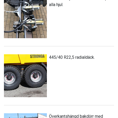
alla hjul.
445/40 R22,5 radialdäck.
Överkantshängd bakdörr med