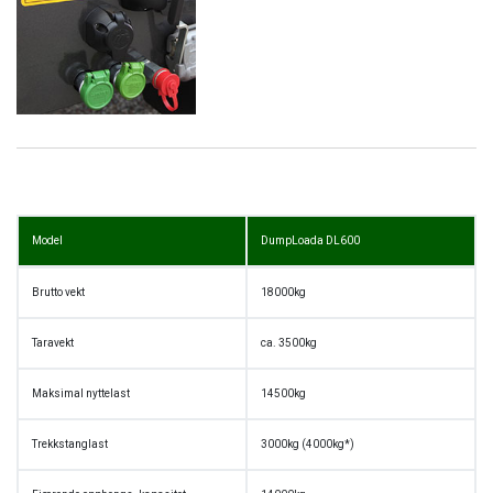
Model
DumpLoada DL600
Brutto vekt
18000kg
Taravekt
ca. 3500kg
Maksimal nyttelast
14500kg
Trekkstanglast
3000kg (4000kg*)