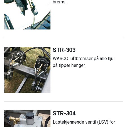
brems.
STR-303
WABCO luftbremser på alle hjul
på tipper henger.
STR-304
Lastekjennende ventil (LSV) for