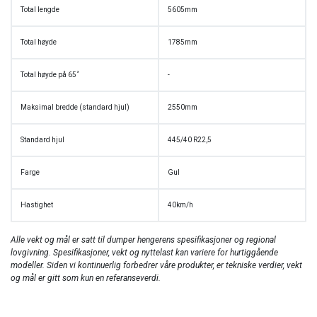
Total lengde
5605mm
Total høyde
1785mm
Total høyde på 65˚
-
Maksimal bredde (standard hjul)
2550mm
Standard hjul
445/40 R22,5
Farge
Gul
Hastighet
40km/h
Alle vekt og mål er satt til dumper hengerens spesifikasjoner og regional
lovgivning. Spesifikasjoner, vekt og nyttelast kan variere for hurtiggående
modeller. Siden vi kontinuerlig forbedrer våre produkter, er tekniske verdier, vekt
og mål er gitt som kun en referanseverdi.