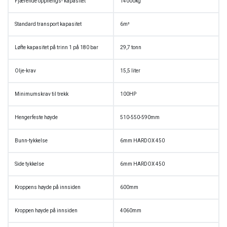
Fjærende opphengs- kapasitet
14000kg
Standard transport kapasitet
6m³
Løfte kapasitet på trinn 1 på 180 bar
29,7 tonn
Olje-krav
15,5 liter
Minimumskrav til trekk
100HP
Hengerfeste høyde
510-550-590mm
Bunn-tykkelse
6mm HARDOX 450
Side tykkelse
6mm HARDOX 450
Kroppens høyde på innsiden
600mm
Kroppen høyde på innsiden
4060mm