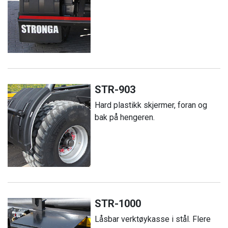
STR-903
Hard plastikk skjermer, foran og
bak på hengeren.
STR-1000
Låsbar verktøykasse i stål. Flere