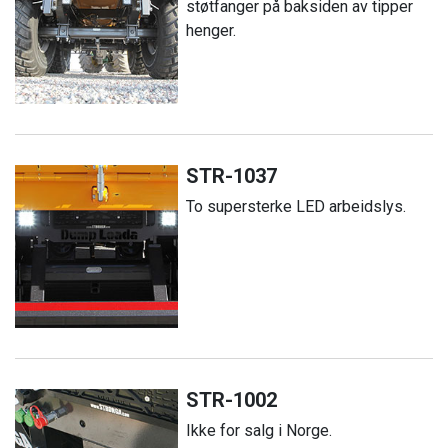
støtfanger på baksiden av tipper
henger.
STR-1037
To supersterke LED arbeidslys.
STR-1002
Ikke for salg i Norge.