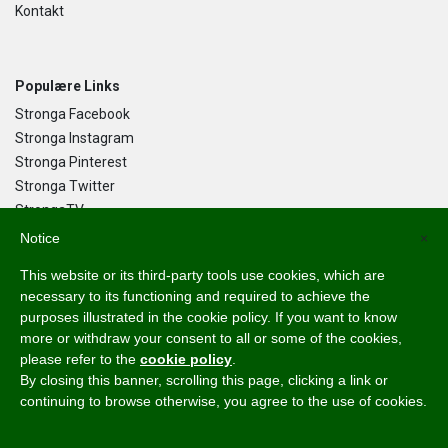
Kontakt
Populære Links
Stronga Facebook
Stronga Instagram
Stronga Pinterest
Stronga Twitter
StrongaTV
Notice
×
This website or its third-party tools use cookies, which are
Downloads
necessary to its functioning and required to achieve the
HookLoada UK Brochure
purposes illustrated in the cookie policy. If you want to know
DumpLoada UK Brochure
more or withdraw your consent to all or some of the cookies,
please refer to the
cookie policy
.
DumpLoada Half Pipe UK Brochure
By closing this banner, scrolling this page, clicking a link or
continuing to browse otherwise, you agree to the use of cookies.
Dansk