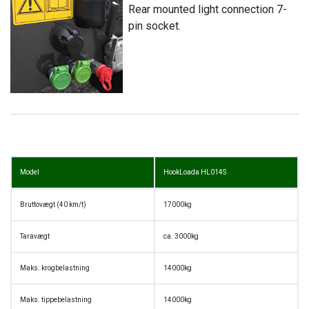
Rear mounted light connection 7-
pin socket.
Model
HookLoada HL014S
Bruttovægt (40 km/t)
17000kg
Taravægt
ca. 3000kg
Maks. krogbelastning
14000kg
Maks. tippebelastning
14000kg