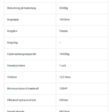
Belastning på trækstang
3500kg
Kroghøjde
1450mm
Krogtårn
Tiltable
Krogslag
–
Fjederophængskapacitet
14000kg
Hovedcylindere
1 unit
Oliekrav
12,5 litres
Minimumskrav til trækkraft
100HP
Påkrævet hydraulisk tryk
200 bar
Samlet længde
6450mm