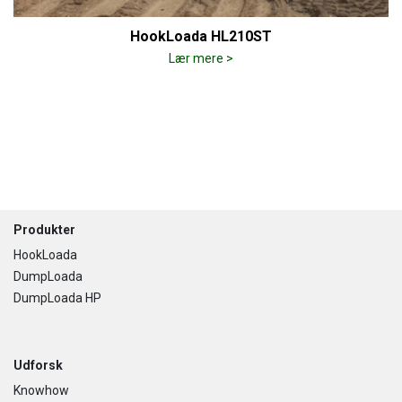
HookLoada HL210ST
Lær mere >
Footer
Produkter
HookLoada
DumpLoada
DumpLoada HP
Udforsk
Knowhow