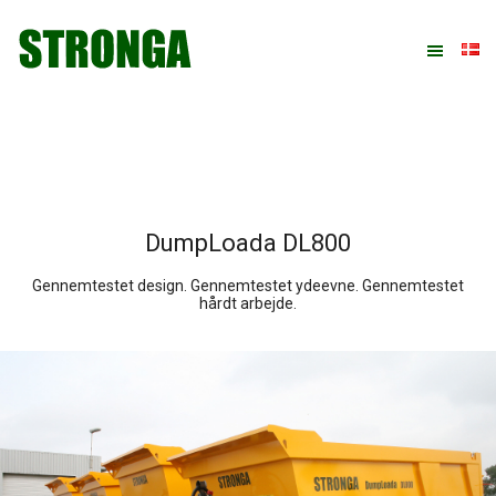
Gå
Skip
Gå
direkte
til
direkte
til
indhold
til
primær
footer
navigation
DumpLoada DL800
Gennemtestet design. Gennemtestet ydeevne. Gennemtestet
hårdt arbejde.