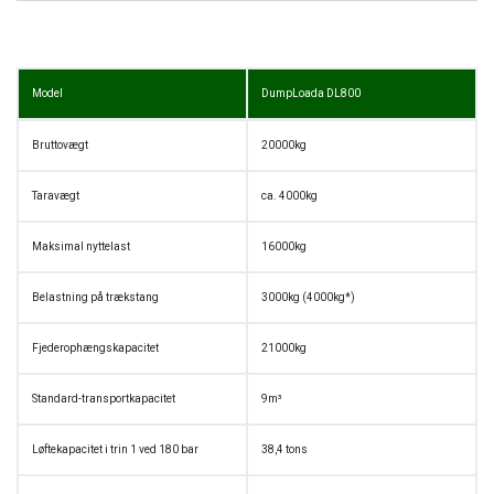
Model
DumpLoada DL800
Bruttovægt
20000kg
Taravægt
ca. 4000kg
Maksimal nyttelast
16000kg
Belastning på trækstang
3000kg (4000kg*)
Fjederophængskapacitet
21000kg
Standard-transportkapacitet
9m³
Løftekapacitet i trin 1 ved 180 bar
38,4 tons