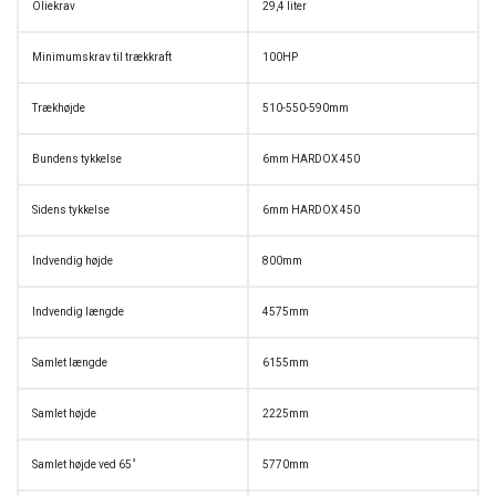
Oliekrav
29,4 liter
Minimumskrav til trækkraft
100HP
Trækhøjde
510-550-590mm
Bundens tykkelse
6mm HARDOX 450
Sidens tykkelse
6mm HARDOX 450
Indvendig højde
800mm
Indvendig længde
4575mm
Samlet længde
6155mm
Samlet højde
2225mm
Samlet højde ved 65˚
5770mm