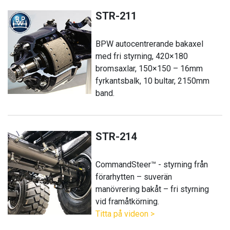
STR-211
BPW autocentrerande bakaxel
med fri styrning, 420×180
bromsaxlar, 150×150 – 16mm
fyrkantsbalk, 10 bultar, 2150mm
band.
STR-214
CommandSteer™ - styrning från
förarhytten – suverän
manövrering bakåt – fri styrning
vid framåtkörning.
Titta på videon >