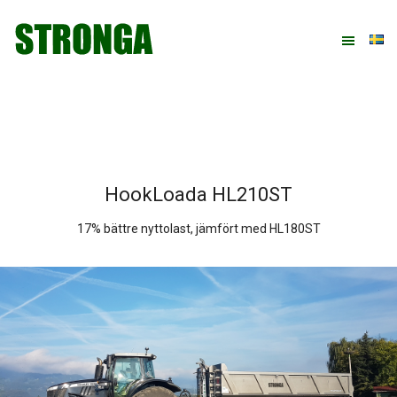
Hoppa
Hoppa
Hoppa
till
till
till
huvudnavigering
huvudinnehåll
sidfot
HookLoada HL210ST
17% bättre nyttolast, jämfört med HL180ST