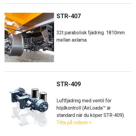
STR-407
32t parabolisk fjädring. 1810mm
mellan axlarna.
STR-409
Luftfjädring med ventil för
höjdkontroll (AirLoada™ är
standard när du köper STR-409).
Titta på videon >