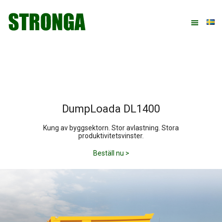
Hoppa
Hoppa
Hoppa
till
till
till
huvudnavigering
huvudinnehåll
sidfot
DumpLoada DL1400
Kung av byggsektorn. Stor avlastning. Stora
produktivitetsvinster.
Beställ nu >