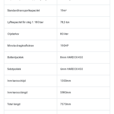
Standardtransportkapacitet
19m³
Lyftkapacitet för steg 1: 180 bar
78,5 ton
Oljebehov
80 liter
Minsta dragkraftskrav
190HP
Bottentjocklek
8mm HARDOX 450
Sidotjocklek
6mm HARDOX 450
Inre karosshöjd
1300mm
Inre karosslängd
5980mm
Total längd
7570mm