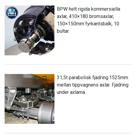
BPW helt rigida kommersiella
axlar, 410×180 bromsaxlar,
150×150mm fyrkantsbalk, 10
bultar.
31,5t parabolisk fjädring.1525mm
mellan tippvagnens axlar. Fjädring
under axlarna.