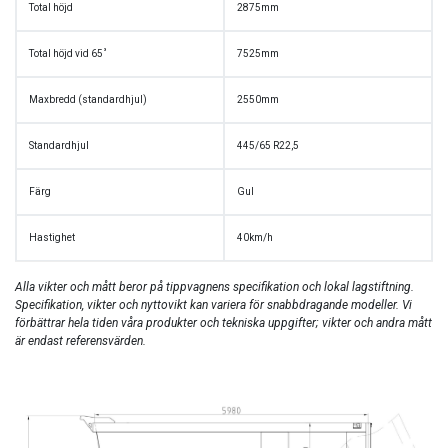
Total höjd
2875mm
Total höjd vid 65˚
7525mm
Maxbredd (standardhjul)
2550mm
Standardhjul
445/65 R22,5
Färg
Gul
Hastighet
40km/h
Alla vikter och mått beror på tippvagnens specifikation och lokal lagstiftning.
Specifikation, vikter och nyttovikt kan variera för snabbdragande modeller.
Vi
förbättrar hela tiden våra produkter och tekniska uppgifter; vikter och andra mått
är endast referensvärden.