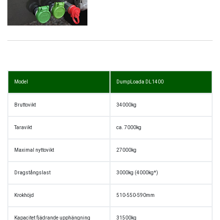
Model
DumpLoada DL1400
Bruttovikt
34000kg
Taravikt
ca. 7000kg
Maximal nyttovikt
27000kg
Dragstångslast
3000kg (4000kg*)
Krokhöjd
510-550-590mm
Kapacitet fjädrande upphängning
31500kg