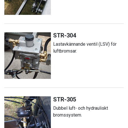
STR-304
Lastavkännande ventil (LSV) för
luftbromsar.
STR-305
Dubbel luft- och hydrauliskt
bromssystem.