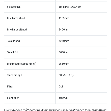
Sidotjocklek
6mm HARDOX 450
Inre karosshöjd
1185mm
Inre karosslängd
5400mm
Total längd
7280mm
Total höjd
3050mm
Maxbredd (standardhjul)
2550mm
Standardhjul
600/55 R26,5
Färg
Gul
Hastighet
40km/h
Alla vikter och mått beror på dumpervagnens specifikation och lokal lagstiftning.