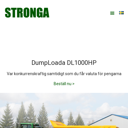
Hoppa
Hoppa
Hoppa
till
till
till
huvudnavigering
huvudinnehåll
sidfot
DumpLoada DL1000HP
Var konkurrenskraftig samtidigt som du får valuta för pengarna
Beställ nu >