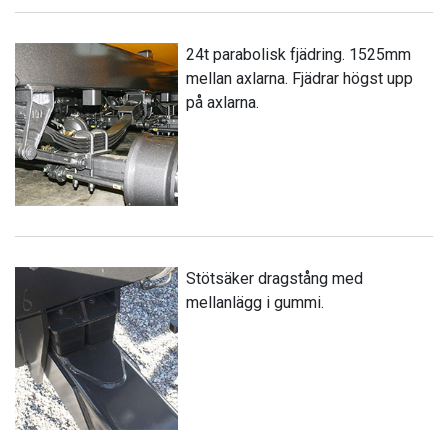
24t parabolisk fjädring. 1525mm
mellan axlarna. Fjädrar högst upp
på axlarna.
Stötsäker dragstång med
mellanlägg i gummi.