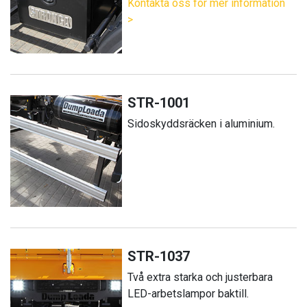
Kontakta oss för mer information
>
STR-1001
Sidoskyddsräcken i aluminium.
STR-1037
Två extra starka och justerbara
LED-arbetslampor baktill.