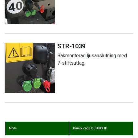
STR-1039
Bakmonterad ljusanslutning med
7-stiftsuttag.
Model
DumpLoada DL1000HP