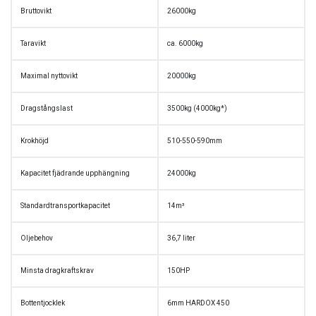
Bruttovikt
26000kg
Taravikt
ca. 6000kg
Maximal nyttovikt
20000kg
Dragstångslast
3500kg (4000kg*)
Krokhöjd
510-550-590mm
Kapacitet fjädrande upphängning
24000kg
Standardtransportkapacitet
14m³
Oljebehov
36,7 liter
Minsta dragkraftskrav
150HP
Bottentjocklek
6mm HARDOX 450