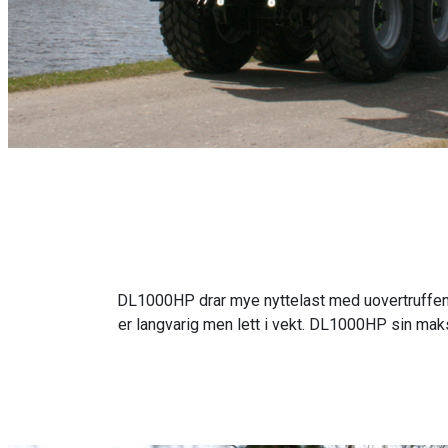
DL1000HP drar mye nyttelast med uovertruffen ha
er langvarig men lett i vekt. DL1000HP sin m