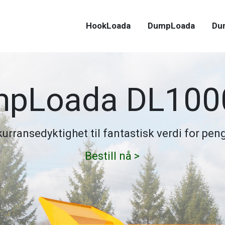
HookLoada
DumpLoada
Du
pLoada DL10
urransedyktighet til fantastisk verdi for pen
Bestill nå >