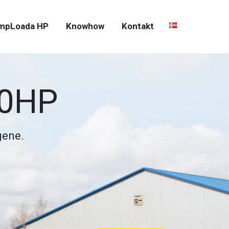
mpLoada HP
Knowhow
Kontakt
00HP
gene.